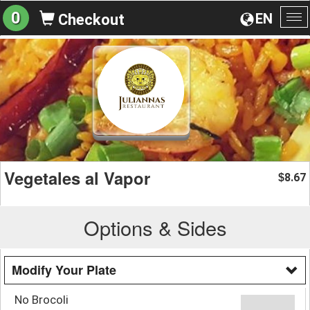
0
EN
Checkout
To
na
Vegetales al Vapor
8.67
$
Options & Sides
Modify Your Plate
No Brocoli